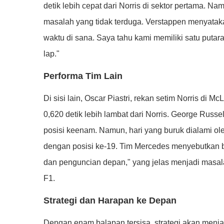
detik lebih cepat dari Norris di sektor pertama.
masalah yang tidak terduga. Verstappen menyatak
waktu di sana. Saya tahu kami memiliki satu putar
lap."
Performa Tim Lain
Di sisi lain, Oscar Piastri, rekan setim Norris di 
0,620 detik lebih lambat dari Norris. George Rus
posisi keenam. Namun, hari yang buruk dialami ole
dengan posisi ke-19. Tim Mercedes menyebutkan
dan penguncian depan," yang jelas menjadi masala
F1.
Strategi dan Harapan ke Depan
Dengan enam balapan tersisa, strategi akan menjad