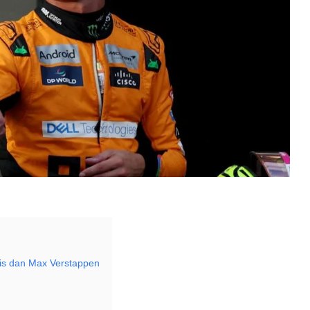
ris dan Max Verstappen