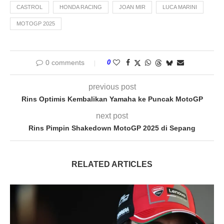
CASTROL
HONDA RACING
JOAN MIR
LUCA MARINI
MOTOGP 2025
0 comments
0
previous post
Rins Optimis Kembalikan Yamaha ke Puncak MotoGP
next post
Rins Pimpin Shakedown MotoGP 2025 di Sepang
RELATED ARTICLES