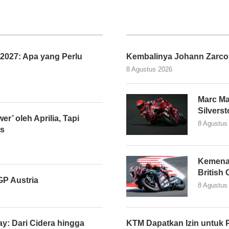
027: Apa yang Perlu
Kembalinya Johann Zarco
8 Agustus 2026
Marc Ma
Silvers
er’ oleh Aprilia, Tapi
8 Agustus
as
Kemena
British
P Austria
8 Agustus
y: Dari Cidera hingga
KTM Dapatkan Izin untuk 