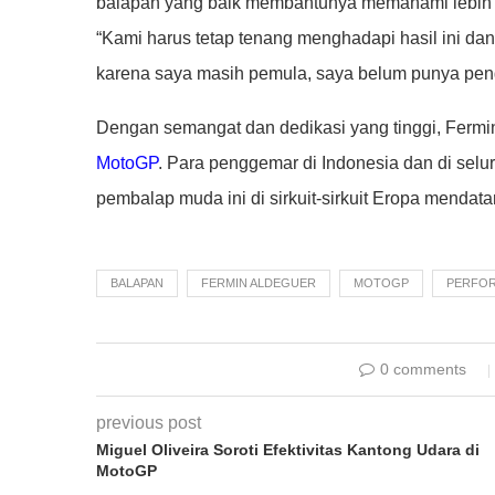
balapan yang baik membantunya memahami lebih b
“Kami harus tetap tenang menghadapi hasil ini dan
karena saya masih pemula, saya belum punya pen
Dengan semangat dan dedikasi yang tinggi, Fermi
MotoGP
. Para penggemar di Indonesia dan di selur
pembalap muda ini di sirkuit-sirkuit Eropa mendata
BALAPAN
FERMIN ALDEGUER
MOTOGP
PERFOR
0 comments
previous post
Miguel Oliveira Soroti Efektivitas Kantong Udara di
MotoGP