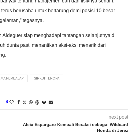
anyak tentang manajemen ban dan fisiknya sendiri.
 terus berusaha untuk bertarung demi posisi 10 besar
galaman,” tegasnya.
n Aldeguer siap menghadapi tantangan selanjutnya di
uh dunia pasti menantikan aksi-aksi menarik dari
ng.
MA PEMBALAP
SIRKUIT EROPA
0
next post
Aleix Espargaro Kembali Beraksi sebagai Wildcard
Honda di Jerez