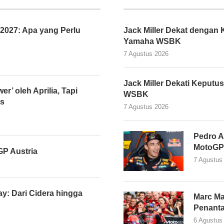
027: Apa yang Perlu
Jack Miller Dekat denga
Yamaha WSBK
7 Agustus 2026
Jack Miller Dekati Kepu
er’ oleh Aprilia, Tapi
WSBK
as
7 Agustus 2026
Pedro A
MotoGP
P Austria
7 Agustus
y: Dari Cidera hingga
Marc Ma
Penant
6 Agustus