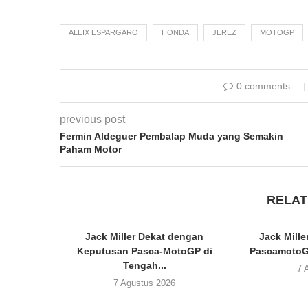
ALEIX ESPARGARO
HONDA
JEREZ
MOTOGP
0 comments
previous post
Fermin Aldeguer Pembalap Muda yang Semakin
Paham Motor
RELAT
Jack Miller Dekat dengan
Jack Mill
Keputusan Pasca-MotoGP di
PascamotoGP
Tengah...
7 
7 Agustus 2026