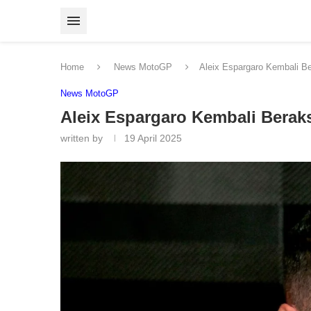
Home
News MotoGP
Aleix Espargaro Kembali Be
News MotoGP
Aleix Espargaro Kembali Beraks
written by
19 April 2025