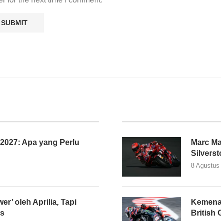
027: Apa yang Perlu
Marc Ma
Silvers
8 Agustus
er’ oleh Aprilia, Tapi
Kemena
as
British