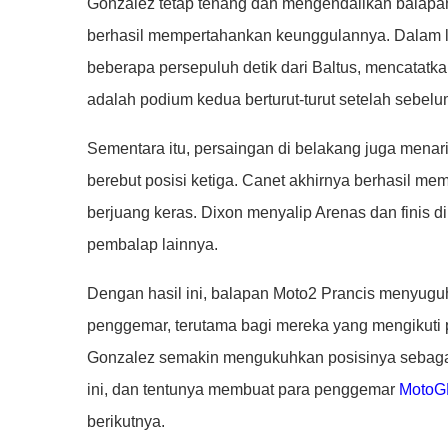
Gonzalez tetap tenang dan mengendalikan balapa
berhasil mempertahankan keunggulannya. Dalam lima 
beberapa persepuluh detik dari Baltus, mencatatka
adalah podium kedua berturut-turut setelah sebelu
Sementara itu, persaingan di belakang juga menari
berebut posisi ketiga. Canet akhirnya berhasil m
berjuang keras. Dixon menyalip Arenas dan finis di u
pembalap lainnya.
Dengan hasil ini, balapan Moto2 Prancis menyug
penggemar, terutama bagi mereka yang mengikuti
Gonzalez semakin mengukuhkan posisinya sebagai
ini, dan tentunya membuat para penggemar
MotoG
berikutnya.