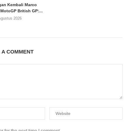
an Kembali Marco
 MotoGP British GP:...
Agustus 2026
E A COMMENT
r for the next time I comment.