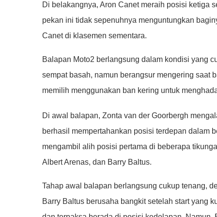
Di belakangnya, Aron Canet meraih posisi ketiga s
pekan ini tidak sepenuhnya menguntungkan baginya
Canet di klasemen sementara.
Balapan Moto2 berlangsung dalam kondisi yang c
sempat basah, namun berangsur mengering saat bal
memilih menggunakan ban kering untuk menghadapi 
Di awal balapan, Zonta van der Goorbergh mengala
berhasil mempertahankan posisi terdepan dalam be
mengambil alih posisi pertama di beberapa tikunga
Albert Arenas, dan Barry Baltus.
Tahap awal balapan berlangsung cukup tenang, de
Barry Baltus berusaha bangkit setelah start yang 
dan terpaksa berada di posisi kedelapan. Namun, 