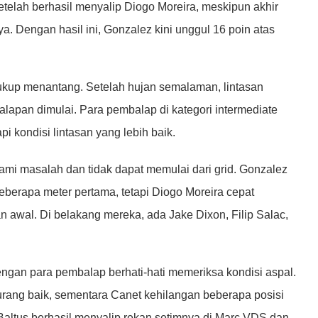
etelah berhasil menyalip Diogo Moreira, meskipun akhir
. Dengan hasil ini, Gonzalez kini unggul 16 poin atas
ukup menantang. Setelah hujan semalaman, lintasan
apan dimulai. Para pembalap di kategori intermediate
kondisi lintasan yang lebih baik.
mi masalah dan tidak dapat memulai dari grid. Gonzalez
berapa meter pertama, tetapi Diogo Moreira cepat
n awal. Di belakang mereka, ada Jake Dixon, Filip Salac,
ngan para pembalap berhati-hati memeriksa kondisi aspal.
kurang baik, sementara Canet kehilangan beberapa posisi
Baltus berhasil menyalip rekan setimnya di Marc VDS dan