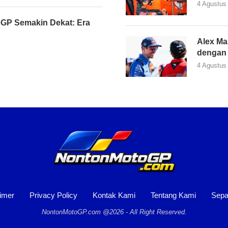
4 Agustus
GP Semakin Dekat: Era
Alex Ma
dengan 
4 Agustus
imer
Privacy Policy
Kontak Kami
Tentang Kami
Sepa
NontonMotoGP.com @2026 - All Right Reserved.