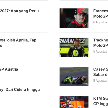
027: Apa yang Perlu
Frances
MotoGP
6 Agustus
er’ oleh Aprilia, Tapi
Trackho
as
MotoGP
5 Agustus
P Austria
Casey S
Sabar d
5 Agustus
y: Dari Cidera hingga
KTM Gan
GP Ingg