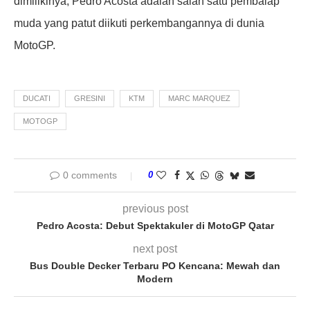
dimilikinya, Pedro Acosta adalah salah satu pembalap
muda yang patut diikuti perkembangannya di dunia
MotoGP.
DUCATI
GRESINI
KTM
MARC MARQUEZ
MOTOGP
0 comments
0
previous post
Pedro Acosta: Debut Spektakuler di MotoGP Qatar
next post
Bus Double Decker Terbaru PO Kencana: Mewah dan
Modern