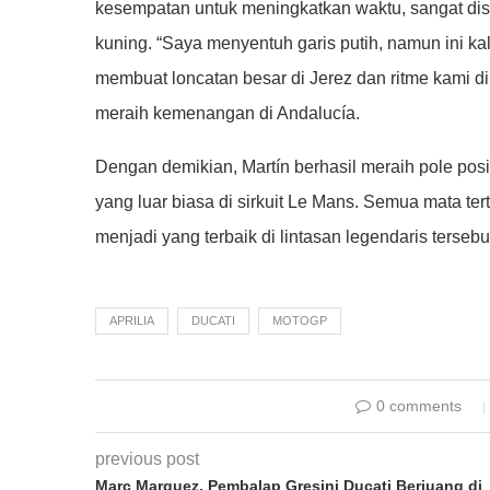
kesempatan untuk meningkatkan waktu, sangat dis
kuning. “Saya menyentuh garis putih, namun ini kali
membuat loncatan besar di Jerez dan ritme kami di
meraih kemenangan di Andalucía.
Dengan demikian, Martín berhasil meraih pole po
yang luar biasa di sirkuit Le Mans. Semua mata te
menjadi yang terbaik di lintasan legendaris tersebu
APRILIA
DUCATI
MOTOGP
0 comments
previous post
Marc Marquez, Pembalap Gresini Ducati Berjuang di