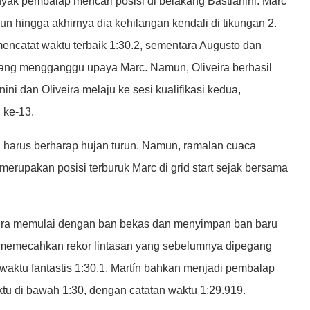
yak pembalap mencari posisi di belakang Bastianini. Marc
n hingga akhirnya dia kehilangan kendali di tikungan 2.
encatat waktu terbaik 1:30.2, sementara Augusto dan
yang mengganggu upaya Marc. Namun, Oliveira berhasil
ini dan Oliveira melaju ke sesi kualifikasi kedua,
 ke-13.
g harus berharap hujan turun. Namun, ramalan cuaca
 merupakan posisi terburuk Marc di grid start sejak bersama
liveira memulai dengan ban bekas dan menyimpan ban baru
il memecahkan rekor lintasan yang sebelumnya dipegang
waktu fantastis 1:30.1. Martín bahkan menjadi pembalap
tu di bawah 1:30, dengan catatan waktu 1:29.919.