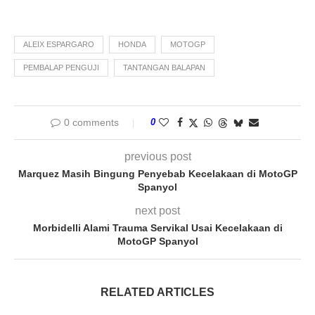
ALEIX ESPARGARO
HONDA
MOTOGP
PEMBALAP PENGUJI
TANTANGAN BALAPAN
0 comments
0
previous post
Marquez Masih Bingung Penyebab Kecelakaan di MotoGP
Spanyol
next post
Morbidelli Alami Trauma Servikal Usai Kecelakaan di
MotoGP Spanyol
RELATED ARTICLES