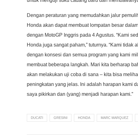
untuk menguji suku cadang baru dan membawanya 
Dengan peraturan yang memudahkan jalur pemulih
Honda akan dapat membuat lompatan besar dalam 
dengan MotoGP Inggris pada 4 Agustus. “Kami sed
Honda juga sangat paham,” tuturnya. “Kami tidak 
dengan konsesi dan semua program yang kami mili
membuat beberapa langkah. Mari kita berharap ba
akan melakukan uji coba di sana – kita bisa melih
peningkatan yang jelas. Ini adalah harapan kami d
saya pikirkan dan (yang) menjadi harapan kami.”
DUCATI
GRESINI
HONDA
MARC MARQUEZ