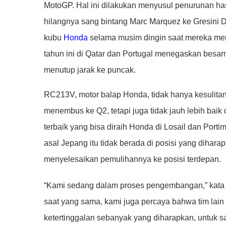
MotoGP. Hal ini dilakukan menyusul penurunan has
hilangnya sang bintang Marc Marquez ke Gresini D
kubu
Honda
selama musim dingin saat mereka men
tahun ini di Qatar dan Portugal menegaskan besa
menutup jarak ke puncak.
RC213V, motor balap Honda, tidak hanya kesulita
menembus ke Q2, tetapi juga tidak jauh lebih baik
terbaik yang bisa diraih Honda di Losail dan Port
asal Jepang itu tidak berada di posisi yang dihar
menyelesaikan pemulihannya ke posisi terdepan.
“Kami sedang dalam proses pengembangan,” kata 
saat yang sama, kami juga percaya bahwa tim lain
ketertinggalan sebanyak yang diharapkan, untuk saa