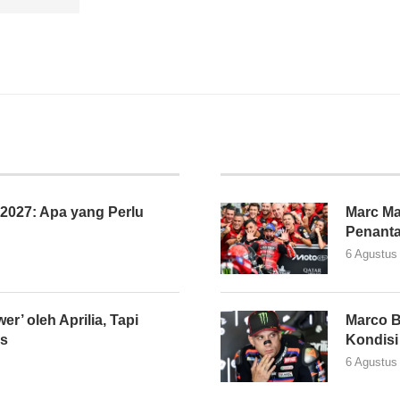
027: Apa yang Perlu
Marc Ma
Penant
6 Agustus
er’ oleh Aprilia, Tapi
Marco B
as
Kondisi
6 Agustus